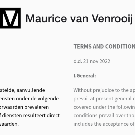
TERMS AND CONDITIO
d.d. 21 nov 2022
I.General:
stelde, aanvullende
Without prejudice to the app
iensten onder de volgende
prevail at present general c
orwaarden prevaleren
covered under the followin
 diensten resulteert direct
conditions prevail over th
waarden.
includes the acceptance of 