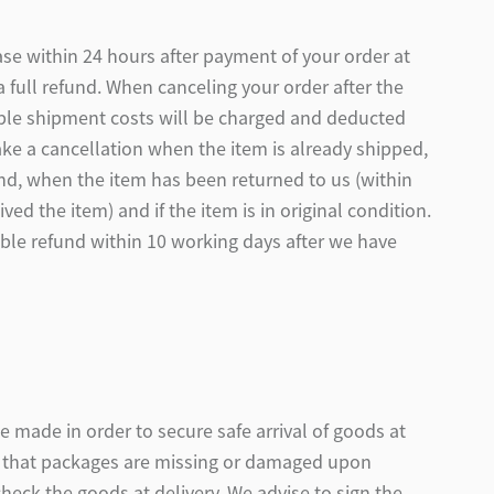
se within 24 hours after payment of your order at
a full refund. When canceling your order after the
cable shipment costs will be charged and deducted
ake a cancellation when the item is already shipped,
und, when the item has been returned to us (within
ved the item) and if the item is in original condition.
able refund within 10 working days after we have
be made in order to secure safe arrival of goods at
n that packages are missing or damaged upon
 check the goods at delivery. We advise to sign the