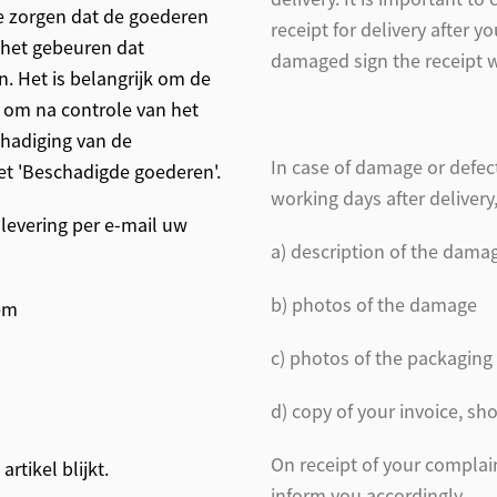
e zorgen dat de goederen
receipt for delivery after 
 het gebeuren dat
damaged sign the receipt w
n. Het is belangrijk om de
n om na controle van het
chadiging van de
In case of damage or defec
et 'Beschadigde goederen'.
working days after delivery
 levering per e-mail uw
a) description of the dama
b) photos of the damage
tem
c) photos of the packaging
d) copy of your invoice, sh
On receipt of your complai
rtikel blijkt.
inform you accordingly.