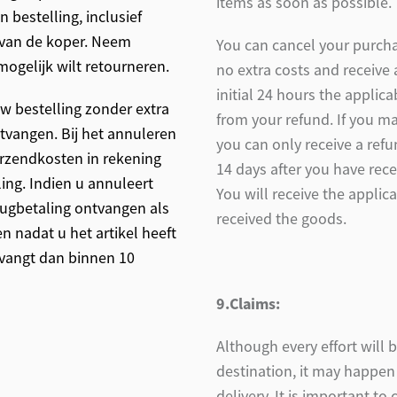
items as soon as possible.
bestelling, inclusief
g van de koper. Neem
You can cancel your purcha
ogelijk wilt retourneren.
no extra costs and receive 
initial 24 hours the appli
w bestelling zonder extra
from your refund. If you m
tvangen. Bij het annuleren
you can only receive a ref
erzendkosten in rekening
14 days after you have recei
ing. Indien u annuleert
You will receive the applic
erugbetaling ontvangen als
received the goods.
n nadat u het artikel heeft
tvangt dan binnen 10
9.Claims:
Although every effort will 
destination, it may happe
delivery. It is important to