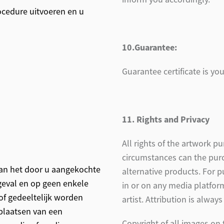
ocedure uitvoeren en u
10.Guarantee:
Guarantee certificate is you
11. Rights and Privacy
All rights of the artwork 
circumstances can the purc
van het door u aangekochte
alternative products. For 
geval en op geen enkele
in or on any media platfor
f gedeeltelijk worden
artist. Attribution is always
 plaatsen van een
Copyright of all images on 