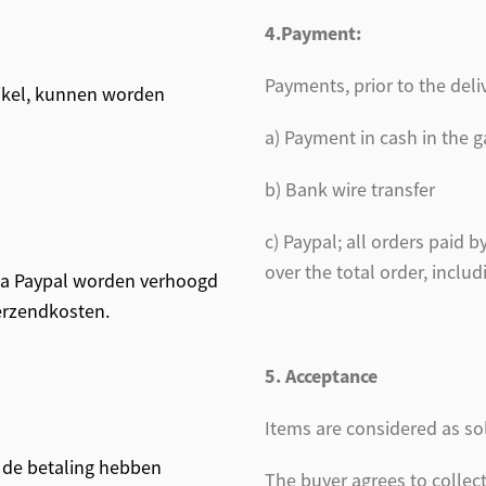
4.Payment:
Payments, prior to the deli
tikel, kunnen worden
a) Payment in cash in the g
b) Bank wire transfer
c) Paypal; all orders paid 
over the total order, includ
 via Paypal worden verhoogd
verzendkosten.
5. Acceptance
Items are considered as s
 de betaling hebben
The buyer agrees to collec