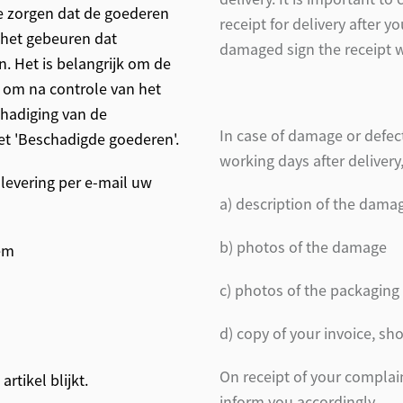
e zorgen dat de goederen
receipt for delivery after 
 het gebeuren dat
damaged sign the receipt w
n. Het is belangrijk om de
n om na controle van het
chadiging van de
In case of damage or defec
et 'Beschadigde goederen'.
working days after delivery
 levering per e-mail uw
a) description of the dama
b) photos of the damage
tem
c) photos of the packaging
d) copy of your invoice, sh
On receipt of your complai
rtikel blijkt.
inform you accordingly.