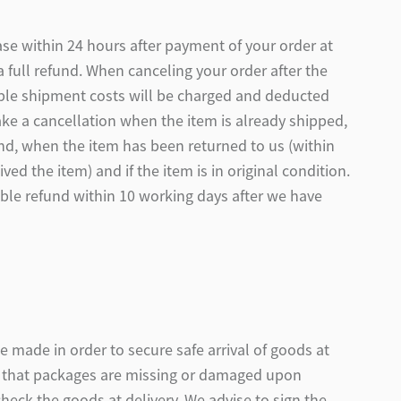
se within 24 hours after payment of your order at
a full refund. When canceling your order after the
cable shipment costs will be charged and deducted
ake a cancellation when the item is already shipped,
und, when the item has been returned to us (within
ved the item) and if the item is in original condition.
able refund within 10 working days after we have
be made in order to secure safe arrival of goods at
n that packages are missing or damaged upon
 check the goods at delivery. We advise to sign the