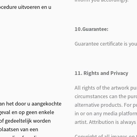
ocedure uitvoeren en u
10.Guarantee:
Guarantee certificate is you
11. Rights and Privacy
All rights of the artwork 
circumstances can the purc
van het door u aangekochte
alternative products. For 
geval en op geen enkele
in or on any media platfor
f gedeeltelijk worden
artist. Attribution is always
 plaatsen van een
Copyright of all images on 