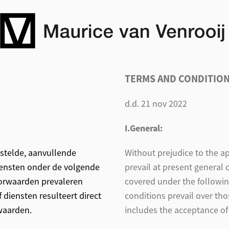
TERMS AND CONDITIO
d.d. 21 nov 2022
I.General:
stelde, aanvullende
Without prejudice to the app
iensten onder de volgende
prevail at present general c
orwaarden prevaleren
covered under the followin
 diensten resulteert direct
conditions prevail over th
waarden.
includes the acceptance of 