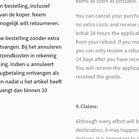
items as soon as possible.
bestelling, inclusief
g van de koper. Neem
You can cancel your purcha
ogelijk wilt retourneren.
no extra costs and receive 
initial 24 hours the appli
w bestelling zonder extra
from your refund. If you m
tvangen. Bij het annuleren
you can only receive a ref
erzendkosten in rekening
14 days after you have recei
ing. Indien u annuleert
You will receive the applic
erugbetaling ontvangen als
received the goods.
n nadat u het artikel heeft
tvangt dan binnen 10
9.Claims:
Although every effort will 
destination, it may happe
delivery. It is important to