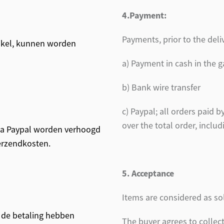
4.Payment:
Payments, prior to the deli
tikel, kunnen worden
a) Payment in cash in the g
b) Bank wire transfer
c) Paypal; all orders paid 
over the total order, includ
 via Paypal worden verhoogd
verzendkosten.
5. Acceptance
Items are considered as s
 de betaling hebben
The buyer agrees to collec